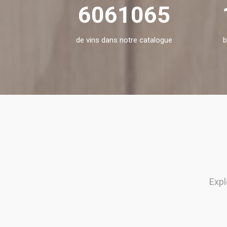
6061065
de vins dans notre catalogue
b
Exp