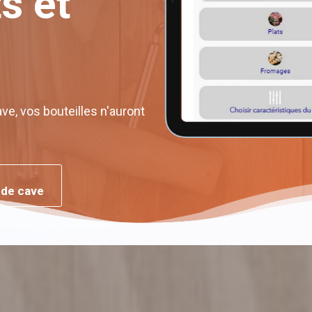
s et
e, vos bouteilles n'auront
 de cave