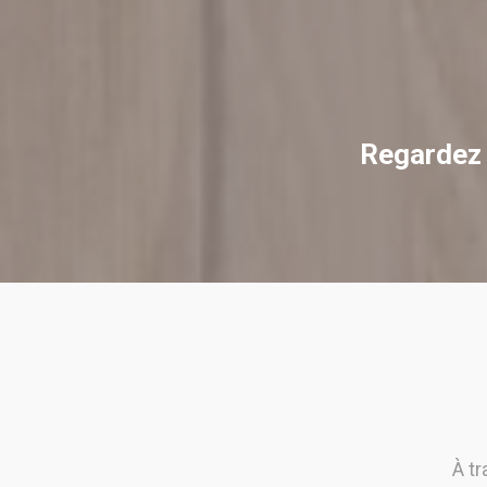
Regardez 
À t