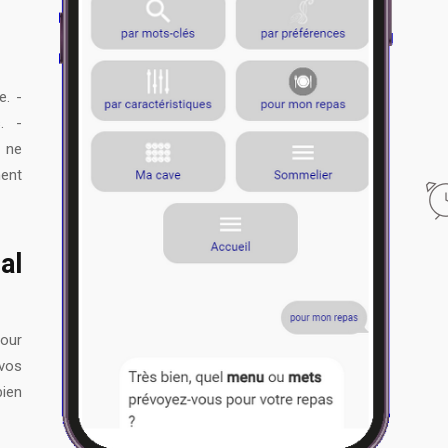
e. -
. -
r ne
ent
al
our
 vos
bien