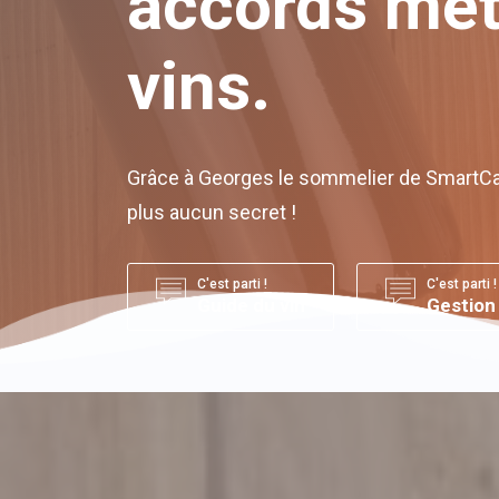
accords met
vins.
Grâce à Georges le sommelier de SmartCav
plus aucun secret !
C'est parti !
C'est parti !
Guide du vin
Gestion