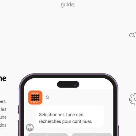
guide.
ne
ées,
les
une
des